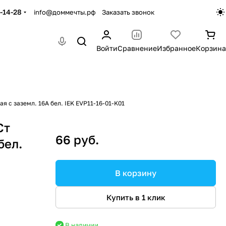
-14-28
info@доммечты.рф
Заказать звонок
Войти
Сравнение
Избранное
Корзина
я с заземл. 16А бел. IEK EVP11-16-01-K01
Ст
66 руб.
бел.
В корзину
Купить в 1 клик
В наличии