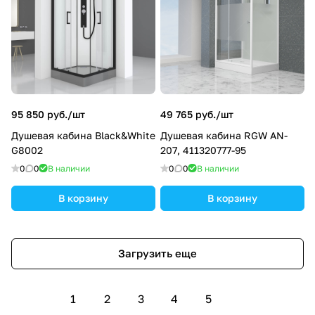
95 850 руб./
шт
49 765 руб./
шт
Душевая кабина Black&White
Душевая кабина RGW AN-
G8002
207, 411320777-95
0
0
В наличии
0
0
В наличии
В корзину
В корзину
Загрузить еще
1
2
3
4
5