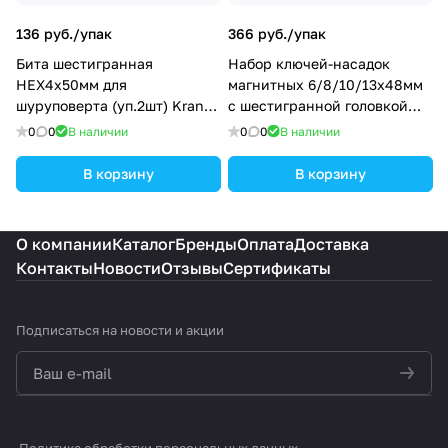
136 руб./
упак
366 руб./
упак
Бита шестигранная
Набор ключей-насадок
HEX4х50мм для
магнитных 6/8/10/13х48мм
шуруповерта (уп.2шт) Kranz
с шестигранной головкой
KR-92-0422-1
Kranz KR-92-0408
0
0
В наличии
0
0
В наличии
В корзину
В корзину
О компании
Каталог
Бренды
Оплата
Доставка
Контакты
Новости
Отзывы
Сертификаты
Подписаться
на новости и акции
политикой конфиденциальности