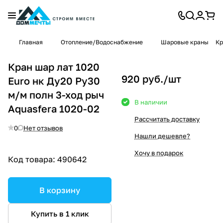
Главная
Отопление/Водоснабжение
Шаровые краны
Кр
Кран шар лат 1020
920 руб./
шт
Euro нк Ду20 Ру30
м/м полн 3-ход рыч
В наличии
Aquasfera 1020-02
Рассчитать доставку
0
Нет отзывов
Нашли дешевле?
Хочу в подарок
Код товара:
490642
В корзину
Купить в 1 клик