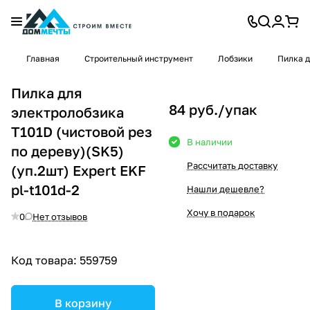
Главная
Строительный инструмент
Лобзики
Пилка д
Пилка для
84 руб./
упак
электролобзика
T101D (чистовой рез
В наличии
по дереву)(SK5)
Рассчитать доставку
(уп.2шт) Expert EKF
pl-t101d-2
Нашли дешевле?
Хочу в подарок
0
Нет отзывов
Код товара:
559759
В корзину