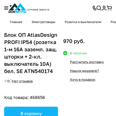
Главная
Электротовары
Розетки и выключатели
Роз
Блок ОП AtlasDesign
970 руб.
PROFI IP54 (розетка
1-м 16А заземл. защ.
В наличии
шторки + 2-кл.
Рассчитать доставку
выключатель 10А)
бел. SE ATN540174
Нашли дешевле?
Хочу в подарок
0
Нет отзывов
Код товара:
468656
В корзину