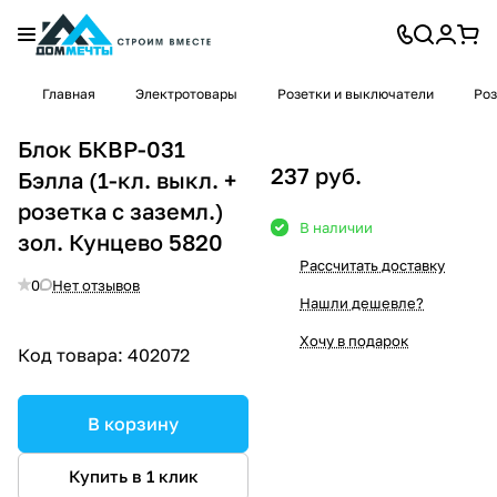
Главная
Электротовары
Розетки и выключатели
Роз
Блок БКВР-031
237 руб.
Бэлла (1-кл. выкл. +
розетка с заземл.)
В наличии
зол. Кунцево 5820
Рассчитать доставку
0
Нет отзывов
Нашли дешевле?
Хочу в подарок
Код товара:
402072
В корзину
Купить в 1 клик