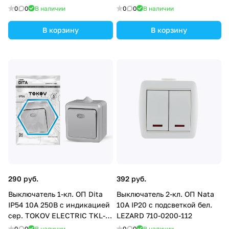
7649
HOME 4680005959877
0
0
В наличии
0
0
В наличии
В корзину
В корзину
290 руб.
392 руб.
Выключатель 1-кл. ОП Dita
Выключатель 2-кл. ОП Nata
IP54 10А 250В с индикацией
10А IP20 с подсветкой бел.
сер. TOKOV ELECTRIC TKL-
LEZARD 710-0200-112
DT-V1I-C06-IP54
0
0
В наличии
0
0
В наличии