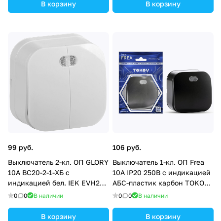
В корзину
В корзину
99 руб.
106 руб.
Выключатель 2-кл. ОП GLORY
Выключатель 1-кл. ОП Frea
10А ВС20-2-1-ХБ с
10А IP20 250В с индикацией
индикацией бел. IEK EVH21-
АБС-пластик карбон TOKOV
K01-10
ELECTRIC TKE-FR-V1I-C14
0
0
В наличии
0
0
В наличии
В корзину
В корзину