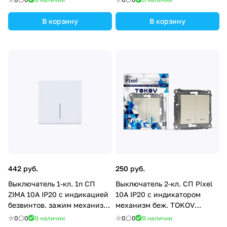
В корзину
В корзину
442 руб.
250 руб.
Выключатель 1-кл. 1п СП
Выключатель 2-кл. СП Pixel
ZIMA 10А IP20 с индикацией
10А IP20 с индикатором
безвинтов. зажим механизм
механизм беж. TOKOV
бел. LEZARD 704-0288-111QC
ELECTRIC TKE-PX-V2I-C02
0
0
В наличии
0
0
В наличии