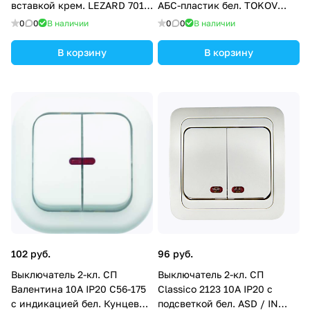
вставкой крем. LEZARD 701-
АБС-пластик бел. TOKOV
0303-112
ELECTRIC TKE-FR-V1I-C01
0
0
В наличии
0
0
В наличии
В корзину
В корзину
102 руб.
96 руб.
Выключатель 2-кл. СП
Выключатель 2-кл. СП
Валентина 10А IP20 С56-175
Classico 2123 10А IP20 с
с индикацией бел. Кунцево
подсветкой бел. ASD / IN