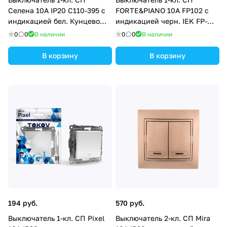
Селена 10А IP20 С110-395 с
FORTE&PIANO 10А FP102 с
индикацией бел. Кунцево
индикацией черн. IEK FP-
8102
V10-1-10-1-K02
0
0
В наличии
0
0
В наличии
В корзину
В корзину
194 руб.
570 руб.
Выключатель 1-кл. СП Pixel
Выключатель 2-кл. СП Mira