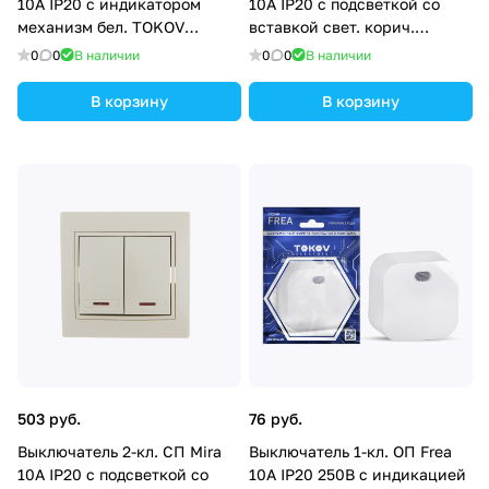
10А IP20 с индикатором
10А IP20 с подсветкой со
механизм бел. TOKOV
вставкой свет. корич.
ELECTRIC TKE-PX-V1I-C01
перламутр. LEZARD 701-3131-
0
0
В наличии
0
0
В наличии
112
В корзину
В корзину
503 руб.
76 руб.
Выключатель 2-кл. СП Mira
Выключатель 1-кл. ОП Frea
10А IP20 с подсветкой со
10А IP20 250В с индикацией