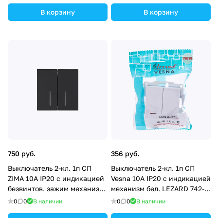
В корзину
В корзину
750 руб.
356 руб.
Выключатель 2-кл. 1п СП
Выключатель 2-кл. 1п СП
ZIMA 10А IP20 с индикацией
Vesna 10А IP20 с индикацией
безвинтов. зажим механизм
механизм бел. LEZARD 742-
черн. бархат LEZARD 704-
0288-112
0
0
В наличии
0
0
В наличии
4288-112QC