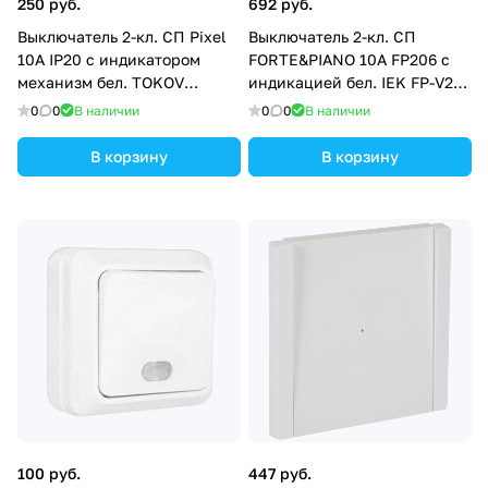
250 руб.
692 руб.
Выключатель 2-кл. СП Pixel
Выключатель 2-кл. СП
10А IP20 с индикатором
FORTE&PIANO 10А FP206 с
механизм бел. TOKOV
индикацией бел. IEK FP-V20-
ELECTRIC TKE-PX-V2I-C01
1-10-1-K01
0
0
В наличии
0
0
В наличии
В корзину
В корзину
100 руб.
447 руб.