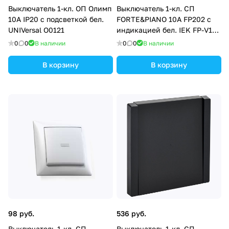
Выключатель 1-кл. ОП Олимп
Выключатель 1-кл. СП
10А IP20 с подсветкой бел.
FORTE&PIANO 10А FP202 с
UNIVersal О0121
индикацией бел. IEK FP-V10-
1-10-1-K01
0
0
В наличии
0
0
В наличии
В корзину
В корзину
98 руб.
536 руб.
Выключатель 1-кл. СП
Выключатель 1-кл. СП