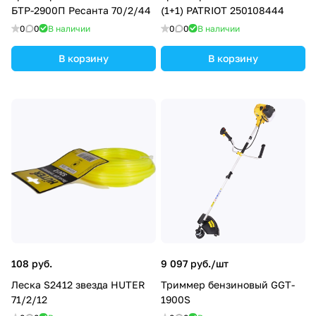
БТР-2900П Ресанта 70/2/44
(1+1) PATRIOT 250108444
0
0
В наличии
0
0
В наличии
В корзину
В корзину
108 руб.
9 097 руб./
шт
Леска S2412 звезда HUTER
Триммер бензиновый GGT-
71/2/12
1900S