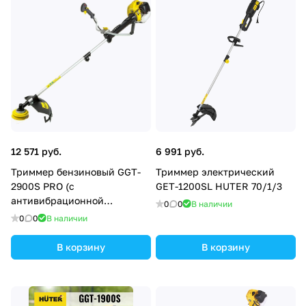
12 571 руб.
6 991 руб.
Триммер бензиновый GGT-
Триммер электрический
2900S PRO (с
GET-1200SL HUTER 70/1/3
антивибрационной
0
0
В наличии
системой) Huter 70/2/29
0
0
В наличии
В корзину
В корзину