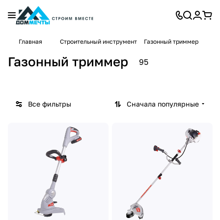
Аксес
Главная
Строительный инструмент
Газонный триммер
суары
46
для
Газонный триммер
95
товаров
газон
ного
трим
мера
Все фильтры
Сначала популярные