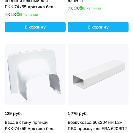
соединительный для
620НПП
РКК-74х55 Арктика бел.
0
0
В наличии
Ruvinil ПРС-74х55
0
0
В наличии
В корзину
В корзину
129 руб.
1 776 руб.
Ввод в стену прямой
Воздуховод 60х204мм L2м
РКК-74х55 Арктика бел.
ПВХ прямоугол. ERA 620ВП2