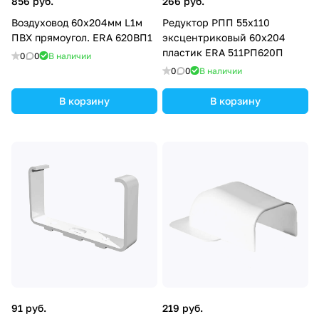
856 руб.
266 руб.
Воздуховод 60х204мм L1м
Редуктор РПП 55х110
ПВХ прямоугол. ERA 620ВП1
эксцентриковый 60х204
пластик ERA 511РП620П
0
0
В наличии
0
0
В наличии
В корзину
В корзину
91 руб.
219 руб.