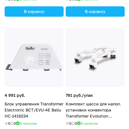
В корзину
В корзину
4 991 руб.
791 руб./
упак
Блок управления Transformer
Комплект шасси для напол.
Electronic BCT/EVU-4E Ballu
установки конвектора
НС-1416234
Transformer Evolution
BFT/EVUR Ballu НС-1117335
0
0
В наличии
0
0
В наличии