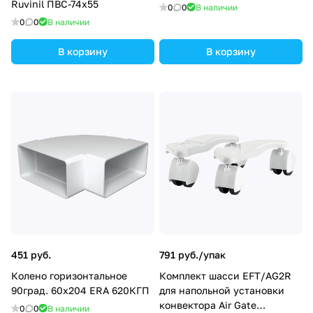
Ruvinil ПВС-74х55
0
0
В наличии
0
0
В наличии
В корзину
В корзину
451 руб.
791 руб./
упак
Колено горизонтальное
Комплект шасси EFT/AG2R
90град. 60х204 ERA 620КГП
для напольной установки
конвектора Air Gate
0
0
В наличии