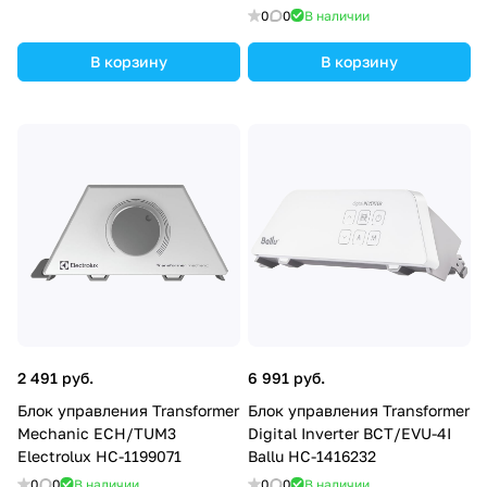
Transformer Electrolux
0
0
В наличии
НС-1117333
В корзину
В корзину
2 491 руб.
6 991 руб.
Блок управления Transformer
Блок управления Transformer
Mechanic ECH/TUM3
Digital Inverter BCT/EVU-4I
Electrolux НС-1199071
Ballu НС-1416232
0
0
В наличии
0
0
В наличии