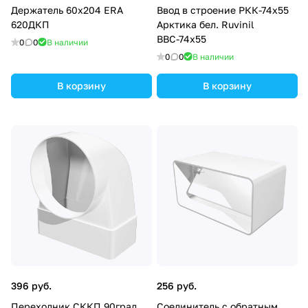
Держатель 60х204 ERA
Ввод в строение РКК-74х55
620ДКП
Арктика бел. Ruvinil
ВВС-74х55
0
0
В наличии
0
0
В наличии
В корзину
В корзину
396 руб.
256 руб.
Переходник СККП 90град.
Соединитель с обратным