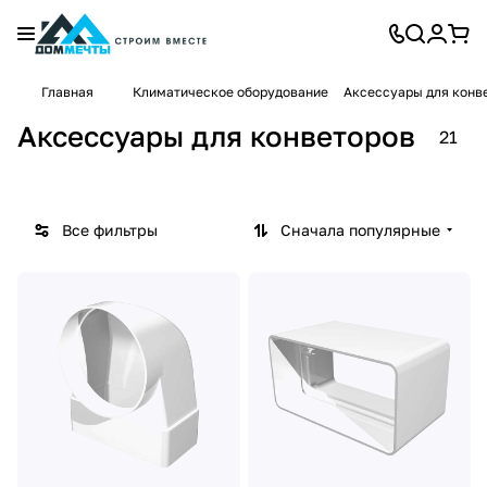
Аксес
Главная
Климатическое оборудование
Аксессуары для конв
суары
15
для
Аксессуары для конветоров
21
товаров
систе
мы
венти
ляции
Все фильтры
Сначала популярные