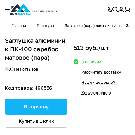
Главная
Плинтуса
Заглушки (пара) для плинтусов
Загл
Заглушка алюминий
513 руб./
шт
к ПК-100 серебро
матовое (пара)
В наличии
0
Нет отзывов
Рассчитать доставку
Нашли дешевле?
Код товара:
496556
Хочу в подарок
В корзину
Купить в 1 клик