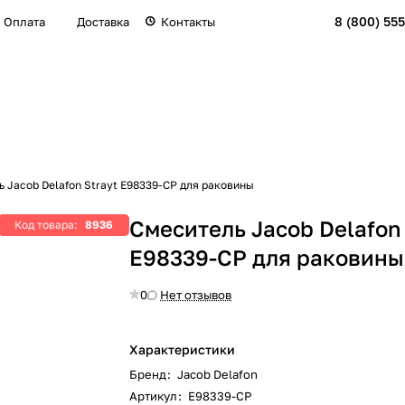
8 (800) 555
Оплата
Доставка
Контакты
 Jacob Delafon Strayt E98339-CP для раковины
Смеситель Jacob Delafon 
Код товара:
8936
E98339-CP для раковины
0
Нет отзывов
Характеристики
Бренд
:
Jacob Delafon
Артикул
:
E98339-CP