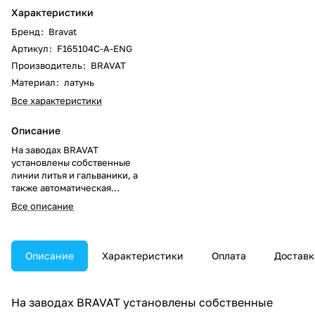
Характеристики
Бренд
:
Bravat
Артикул
:
F165104C-A-ENG
Производитель
:
BRAVAT
Материал
:
латунь
Все характеристики
Описание
На заводах BRAVAT
установлены собственные
линии литья и гальваники, а
также автоматическая
полировка. Для изготовления
Все описание
всех смесителей используется
высококачественная латунь
класса А+ (CW617N),
содержание свинца и прочих
Описание
Характеристики
Оплата
Доставк
примесей в такой латуни очень
низко (свинец всегда менее 1
%). Таким образом, мы смогли
На заводах BRAVAT установлены собственные
полностью избежать нанесения
вреда здоровью потребителей,