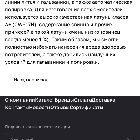
линии литья и гальваники, а также автоматическая
а также добились наилучших
полировка. Для изготовления всех смесителей
условий для гальваники и
используется высококачественная латунь класса
полировки.
А+ (CW617N), содержание свинца и прочих
примесей в такой латуни очень низко (свинец
всегда менее 1 %). Таким образом, мы смогли
полностью избежать нанесения вреда здоровью
потребителей, а также добились наилучших
условий для гальваники и полировки.
Назад к списку
О компании
Каталог
Бренды
Оплата
Доставка
Контакты
Новости
Отзывы
Сертификаты
Подписаться
на новости и акции