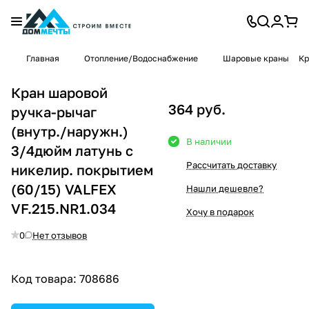
Главная
Отопление/Водоснабжение
Шаровые краны
Кр
Кран шаровой
364 руб.
ручка-рычаг
(внутр./наружн.)
В наличии
3/4дюйм латунь с
Рассчитать доставку
никелир. покрытием
(60/15) VALFEX
Нашли дешевле?
VF.215.NR1.034
Хочу в подарок
0
Нет отзывов
Код товара:
708686