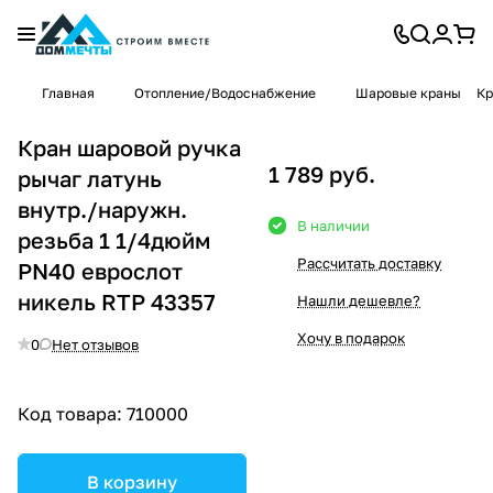
Главная
Отопление/Водоснабжение
Шаровые краны
Кр
Кран шаровой ручка
1 789 руб.
рычаг латунь
внутр./наружн.
В наличии
резьба 1 1/4дюйм
Рассчитать доставку
PN40 еврослот
никель RTP 43357
Нашли дешевле?
Хочу в подарок
0
Нет отзывов
Код товара:
710000
В корзину