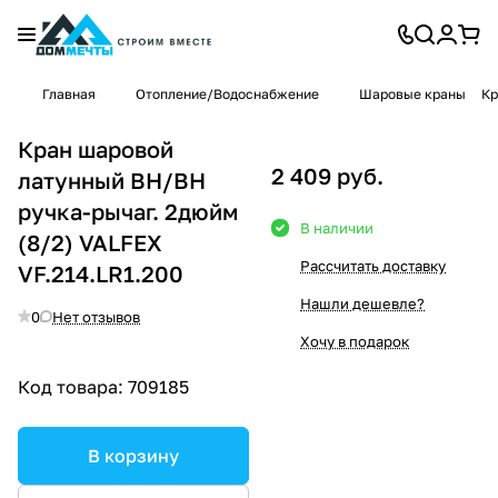
Главная
Отопление/Водоснабжение
Шаровые краны
Кр
Кран шаровой
2 409 руб.
латунный ВН/ВН
ручка-рычаг. 2дюйм
В наличии
(8/2) VALFEX
Рассчитать доставку
VF.214.LR1.200
Нашли дешевле?
0
Нет отзывов
Хочу в подарок
Код товара:
709185
В корзину