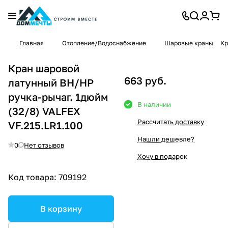
Главная
Отопление/Водоснабжение
Шаровые краны
Кр
Кран шаровой
663 руб.
латунный ВН/НР
ручка-рычаг. 1дюйм
В наличии
(32/8) VALFEX
Рассчитать доставку
VF.215.LR1.100
Нашли дешевле?
0
Нет отзывов
Хочу в подарок
Код товара:
709192
В корзину