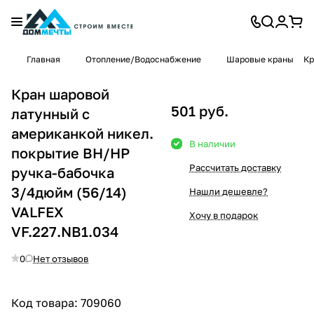
Главная
Отопление/Водоснабжение
Шаровые краны
Кр
Кран шаровой
501 руб.
латунный с
американкой никел.
В наличии
покрытие ВН/НР
Рассчитать доставку
ручка-бабочка
3/4дюйм (56/14)
Нашли дешевле?
VALFEX
Хочу в подарок
VF.227.NB1.034
0
Нет отзывов
Код товара:
709060