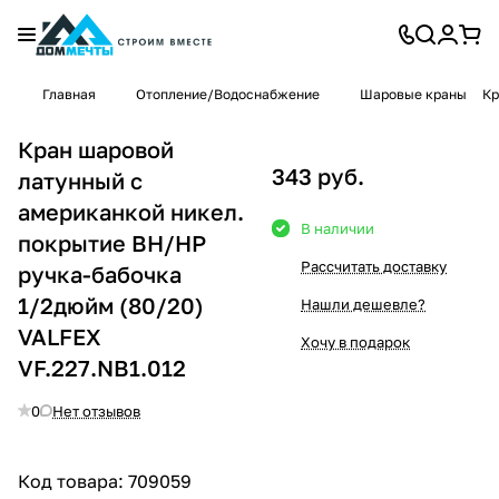
Главная
Отопление/Водоснабжение
Шаровые краны
Кр
Кран шаровой
343 руб.
латунный с
американкой никел.
В наличии
покрытие ВН/НР
Рассчитать доставку
ручка-бабочка
1/2дюйм (80/20)
Нашли дешевле?
VALFEX
Хочу в подарок
VF.227.NB1.012
0
Нет отзывов
Код товара:
709059