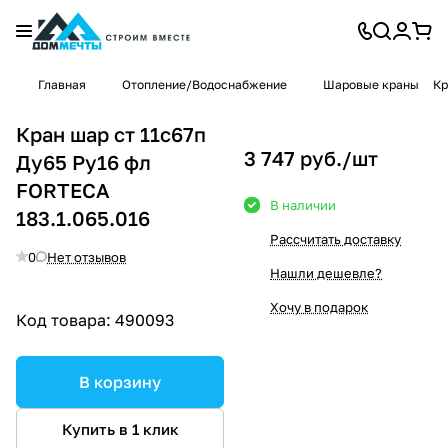
Главная
Отопление/Водоснабжение
Шаровые краны
Кр
Кран шар ст 11с67п
3 747 руб./
шт
Ду65 Ру16 фл
FORTECA
В наличии
183.1.065.016
Рассчитать доставку
0
Нет отзывов
Нашли дешевле?
Хочу в подарок
Код товара:
490093
В корзину
Купить в 1 клик