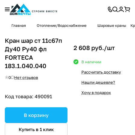
Главная
Отопление/Водоснабжение
Шаровые краны
Кр
Кран шар ст 11с67п
2 608 руб./
шт
Ду40 Ру40 фл
FORTECA
В наличии
183.1.040.040
Рассчитать доставку
0
Нет отзывов
Нашли дешевле?
Хочу в подарок
Код товара:
490091
В корзину
Купить в 1 клик