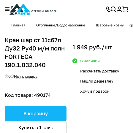
Главная
Отопление/Водоснабжение
Шаровые краны
Кр
Кран шар ст 11с67п
1 949 руб./
шт
Ду32 Ру40 м/м полн
FORTECA
В наличии
190.1.032.040
Рассчитать доставку
0
Нет отзывов
Нашли дешевле?
Хочу в подарок
Код товара:
490174
В корзину
Купить в 1 клик