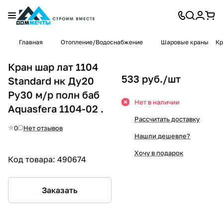
Главная
Отопление/Водоснабжение
Шаровые краны
Кр
Кран шар лат 1104
533 руб./
шт
Standard нк Ду20
Ру30 м/р полн баб
Нет в наличии
Aquasfera 1104-02 .
Рассчитать доставку
0
Нет отзывов
Нашли дешевле?
Хочу в подарок
Код товара:
490674
Заказать