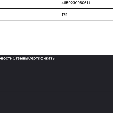
4650230950611
175
овости
Отзывы
Сертификаты