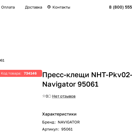
8 (800) 555
Оплата
Доставка
Контакты
061
Пресс-клещи NHT-Pkv02
Код товара:
734146
Navigator 95061
0
Нет отзывов
Характеристики
Бренд
:
NAVIGATOR
Артикул
:
95061