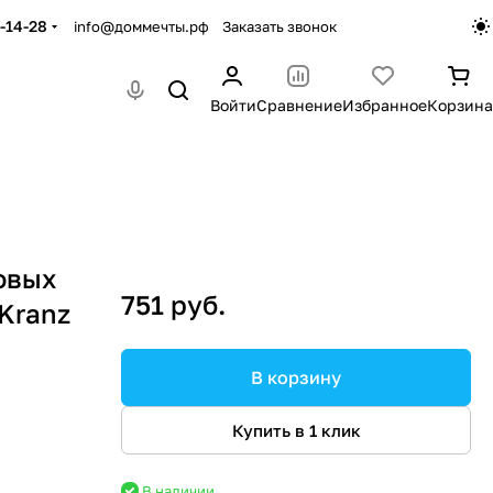
-14-28
info@доммечты.рф
Заказать звонок
Войти
Сравнение
Избранное
Корзина
овых
751 руб.
 Kranz
В корзину
Купить в 1 клик
В наличии