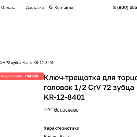
8 (800) 555
Оплата
Доставка
Контакты
rV 72 зубца Kranz KR-12-8401
Ключ-трещотка для торц
Код товара:
734556
головок 1/2 СrV 72 зубца
KR-12-8401
0
Нет отзывов
Характеристики
Бренд
:
Kranz