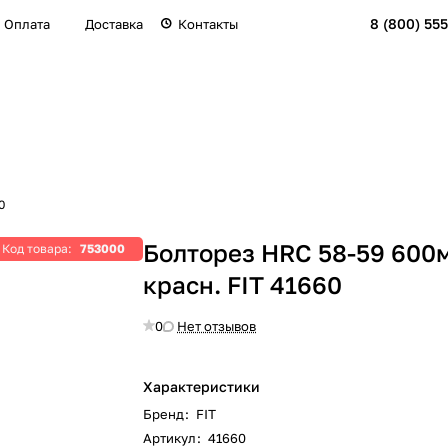
8 (800) 555
Оплата
Доставка
Контакты
0
Болторез HRC 58-59 600
Код товара:
753000
красн. FIT 41660
0
Нет отзывов
Характеристики
Бренд
:
FIT
Артикул
:
41660