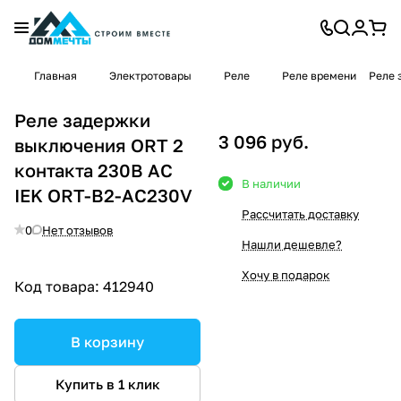
Главная
Электротовары
Реле
Реле времени
Реле 
Реле задержки
3 096 руб.
выключения ORT 2
контакта 230В AC
В наличии
IEK ORT-B2-AC230V
Рассчитать доставку
0
Нет отзывов
Нашли дешевле?
Хочу в подарок
Код товара:
412940
В корзину
Купить в 1 клик