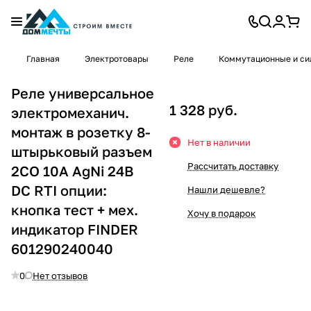
Главная
Электротовары
Реле
Коммутационные и си
Реле универсальное
1 328 руб.
электромеханич.
монтаж в розетку 8-
Нет в наличии
штырьковый разъем
Рассчитать доставку
2CO 10А AgNi 24В
DC RTI опции:
Нашли дешевле?
кнопка тест + мех.
Хочу в подарок
индикатор FINDER
601290240040
0
Нет отзывов