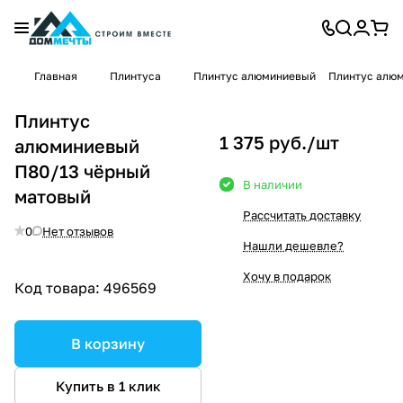
Главная
Плинтуса
Плинтус алюминиевый
Плинтус алюм
Плинтус
1 375 руб./
шт
алюминиевый
П80/13 чёрный
В наличии
матовый
Рассчитать доставку
0
Нет отзывов
Нашли дешевле?
Хочу в подарок
Код товара:
496569
В корзину
Купить в 1 клик