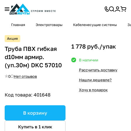
Главная
Электротовары
Кабеленесущие системы
З
Акция
1 778 руб./
упак
Труба ПВХ гибкая
d10мм армир.
В наличии
(уп.30м) DKC 57010
Рассчитать доставку
0
Нет отзывов
Нашли дешевле?
Хочу в подарок
Код товара:
401648
В корзину
Купить в 1 клик