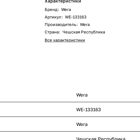
Характеристики
Бренд
:
Wera
Артикул
:
WE-133163
Производитель
:
Wera
Страна
:
Чешская Республика
Все характеристики
Wera
WE-133163
Wera
Чешская Республика