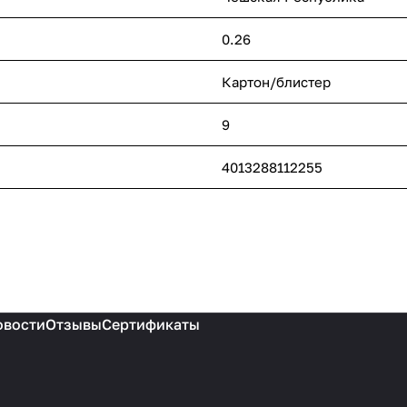
0.26
Картон/блистер
9
4013288112255
овости
Отзывы
Сертификаты