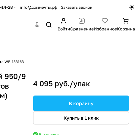
-14-28
info@доммечты.рф
Заказать звонок
Войти
Сравнение
Избранное
Корзина
era WE-133163
й 950/9
4 095 руб./
упак
тов
м)
В корзину
Купить в 1 клик
В наличии