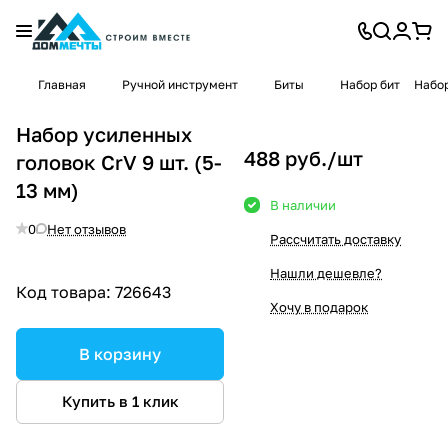
Главная
Ручной инструмент
Биты
Набор бит
Набор
Набор усиленных
488 руб./
шт
головок CrV 9 шт. (5-
13 мм)
В наличии
0
Нет отзывов
Рассчитать доставку
Нашли дешевле?
Код товара:
726643
Хочу в подарок
В корзину
Купить в 1 клик