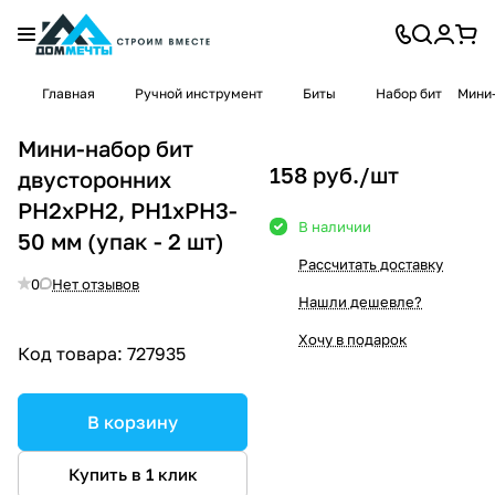
Главная
Ручной инструмент
Биты
Набор бит
Мини-
Мини-набор бит
158 руб./
шт
двусторонних
PH2xPH2, PH1xPH3-
В наличии
50 мм (упак - 2 шт)
Рассчитать доставку
0
Нет отзывов
Нашли дешевле?
Хочу в подарок
Код товара:
727935
В корзину
Купить в 1 клик