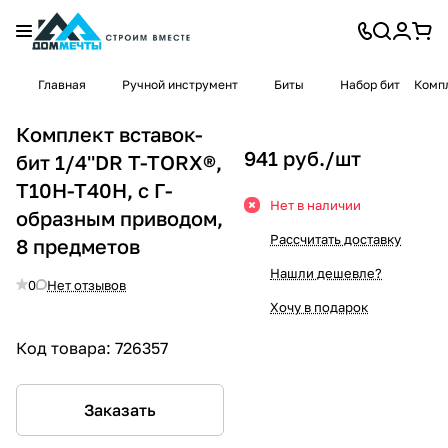
Главная
Ручной инструмент
Биты
Набор бит
Компл
Комплект вставок-
941 руб./
шт
бит 1/4''DR T-TORX®,
T10H-T40H, c Г-
Нет в наличии
образным приводом,
Рассчитать доставку
8 предметов
Нашли дешевле?
0
Нет отзывов
Хочу в подарок
Код товара:
726357
Заказать