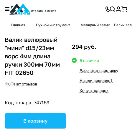
Главная
Ручной инструмент
Малярный валик
Валик вел
Валик велюровый
294 руб.
"мини" d15/23мм
ворс 4мм длина
В наличии
ручки 300мм 70мм
Рассчитать доставку
FIT 02650
Нашли дешевле?
0
Нет отзывов
Хочу в подарок
Код товара:
747159
В корзину