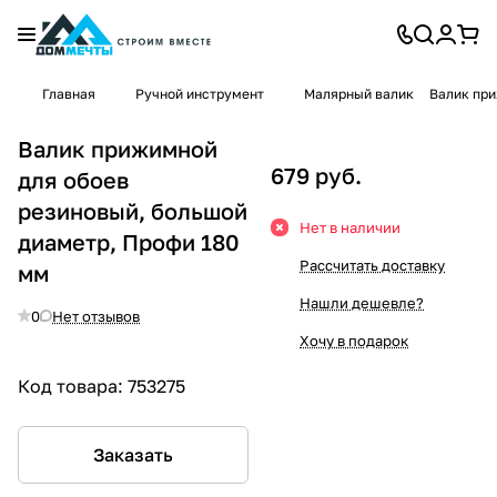
Главная
Ручной инструмент
Малярный валик
Валик при
Валик прижимной
679 руб.
для обоев
резиновый, большой
Нет в наличии
диаметр, Профи 180
Рассчитать доставку
мм
Нашли дешевле?
0
Нет отзывов
Хочу в подарок
Код товара:
753275
Заказать