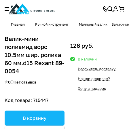
Главная
Ручной инструмент
Малярный валик
Валик-мин
Валик-мини
126 руб.
полиамид ворс
10.5мм шир. ролика
В наличии
60 мм.d15 Rexant 89-
Рассчитать доставку
0054
Нашли дешевле?
0
Нет отзывов
Хочу в подарок
Код товара:
715447
В корзину