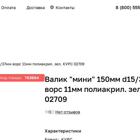
8 (800) 555
Оплата
Доставка
Контакты
/37мм ворс 11мм полиакрил. зел. КУРС 02709
Валик "мини" 150мм d15
Код товара:
783864
ворс 11мм полиакрил. зе
02709
0
Нет отзывов
Характеристики
Бренд
:
КУРС