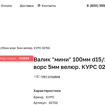
8 (800) 555
Оплата
Доставка
Контакты
5/25мм ворс 5мм велюр. КУРС 02702
Валик "мини" 100мм d15
Код товара:
783860
ворс 5мм велюр. КУРС 0
0
Нет отзывов
Характеристики
Бренд
:
КУРС
Артикул
:
02702