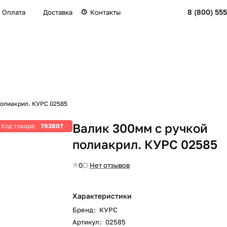
8 (800) 555
Оплата
Доставка
Контакты
полиакрил. КУРС 02585
Валик 300мм с ручкой
Код товара:
783807
полиакрил. КУРС 02585
0
Нет отзывов
Характеристики
Бренд
:
КУРС
Артикул
:
02585