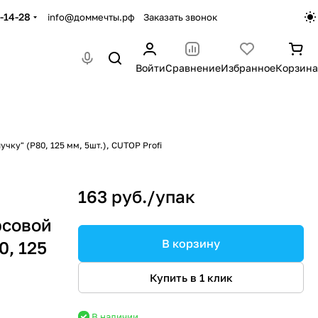
-14-28
info@доммечты.рф
Заказать звонок
Войти
Сравнение
Избранное
Корзина
ку" (Р80, 125 мм, 5шт.), CUTOP Profi
163 руб./
упак
рсовой
В корзину
0, 125
Купить в 1 клик
В наличии