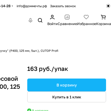
-14-28
info@доммечты.рф
Заказать звонок
Войти
Сравнение
Избранное
Корзина
ку" (Р400, 125 мм, 5шт.), CUTOP Profi
163 руб./
упак
рсовой
В корзину
00, 125
Купить в 1 клик
В наличии