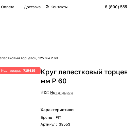
8 (800) 555
Оплата
Доставка
Контакты
епестковый торцевой, 125 мм Р 60
Круг лепестковый торцев
Код товара:
719419
мм Р 60
0
Нет отзывов
Характеристики
Бренд
:
FIT
Артикул
:
39553