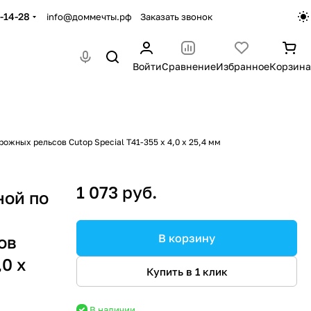
-14-28
info@доммечты.рф
Заказать звонок
Войти
Сравнение
Избранное
Корзина
жных рельсов Cutop Special Т41-355 х 4,0 х 25,4 мм
1 073 руб.
ной по
В корзину
ов
,0 х
Купить в 1 клик
В наличии