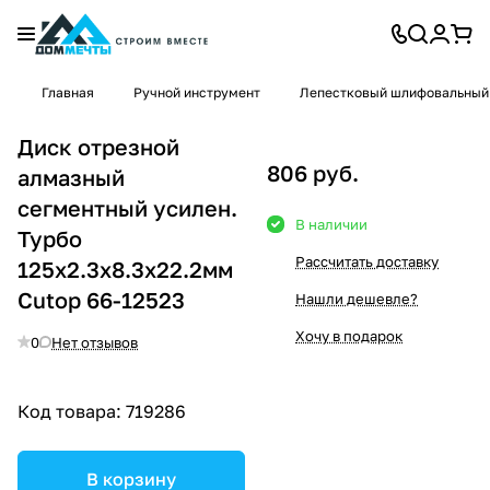
Главная
Ручной инструмент
Лепестковый шлифовальный
Диск отрезной
806 руб.
алмазный
сегментный усилен.
В наличии
Турбо
Рассчитать доставку
125х2.3х8.3х22.2мм
Cutop 66-12523
Нашли дешевле?
Хочу в подарок
0
Нет отзывов
Код товара:
719286
В корзину