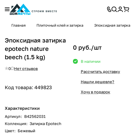
Главная
Плиточный клей и затирка
Эпоксидная затирка
Эпоксидная затирка
0 руб./
шт
epotech nature
beech (1.5 kg)
В наличии
0
Нет отзывов
Рассчитать доставку
Нашли дешевле?
Код товара:
449823
Хочу в подарок
Характеристики
Артикул
:
B42562031
Коллекция
:
Затирка Epotech
Цвет
:
Бежевый