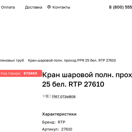
8 (800) 555
Оплата
Доставка
Контакты
леновых труб
Кран шаровой полн. проход PPR 25 бел. RTP 27610
Кран шаровой полн. про
Код товара:
673463
25 бел. RTP 27610
0
Нет отзывов
Характеристики
Бренд
:
RTP
Артикул
:
27610