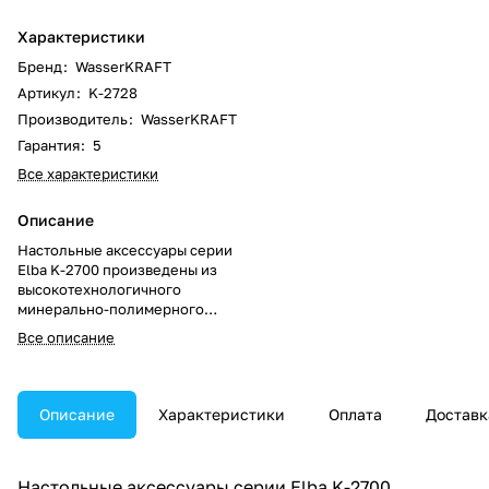
Характеристики
Бренд
:
WasserKRAFT
Артикул
:
K-2728
Производитель
:
WasserKRAFT
Гарантия
:
5
Все характеристики
Описание
Настольные аксессуары серии
Elba K-2700 произведены из
высокотехнологичного
минерально-полимерного
материала - Полирезин
Все описание
(полистоун). Полирезин
производят при высокой
температуре под давлением,
благодаря чему материал
Описание
Характеристики
Оплата
Доставк
становится очень прочным,
водонепроницаемым и
износостойким. Все изделия
Настольные аксессуары серии Elba K-2700
шлифуют, полируют и красят