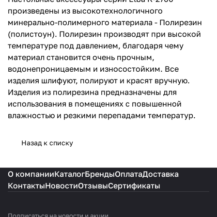
вручную. Изделия из
произведены из высокотехнологичного
полирезина предназначены для
минерально-полимерного материала - Полирезин
использования в помещениях с
(полистоун). Полирезин производят при высокой
повышенной влажностью и
резкими перепадами
температуре под давлением, благодаря чему
температур.
материал становится очень прочным,
водонепроницаемым и износостойким. Все
изделия шлифуют, полируют и красят вручную.
Изделия из полирезина предназначены для
использования в помещениях с повышенной
влажностью и резкими перепадами температур.
Назад к списку
О компании
Каталог
Бренды
Оплата
Доставка
Контакты
Новости
Отзывы
Сертификаты
Подписаться
на новости и акции