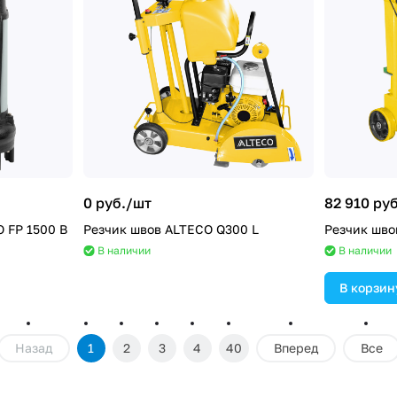
0 руб./
шт
82 910 руб
 FP 1500 B
Резчик швов ALTECO Q300 L
Резчик шво
В наличии
В наличии
В корзин
Назад
1
2
3
4
40
Вперед
Все