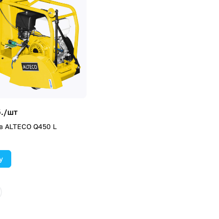
./
шт
в ALTECO Q450 L
у