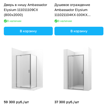
Дверь в нишу Ambassador
Душевое ограждение
Elysium 111011109CX
Ambassador Elysium
(800x2000)
111021104KX-100KX
(1000х1000х2000)
В наличии
В наличии
В корзину
В корзину
59 300 руб./
шт
37 300 руб./
шт