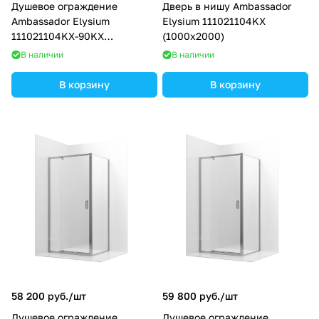
Душевое ограждение
Дверь в нишу Ambassador
Ambassador Elysium
Elysium 111021104KX
111021104KX-90KX
(1000x2000)
(1000х900х2000)
В наличии
В наличии
В корзину
В корзину
58 200 руб./
шт
59 800 руб./
шт
Душевое ограждение
Душевое ограждение