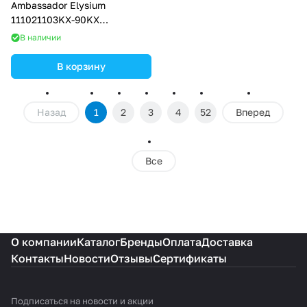
Ambassador Elysium
111021103KX-90KX
(900х900х2000)
В наличии
В корзину
Назад
1
2
3
4
52
Вперед
Все
О компании
Каталог
Бренды
Оплата
Доставка
Контакты
Новости
Отзывы
Сертификаты
Подписаться
на новости и акции