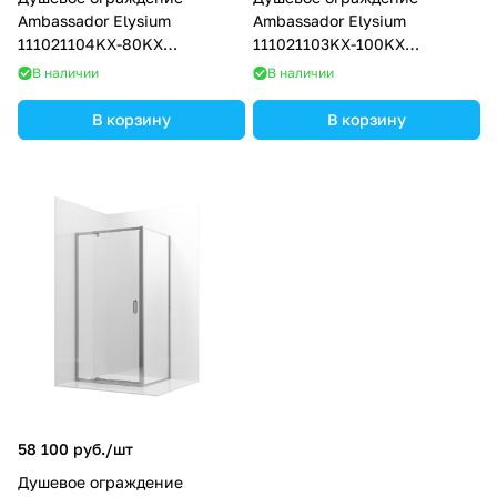
Ambassador Elysium
Ambassador Elysium
111021104KX-80KX
111021103KX-100KX
(1000х800х2000)
(900х1000х2000)
В наличии
В наличии
В корзину
В корзину
58 100 руб./
шт
Душевое ограждение